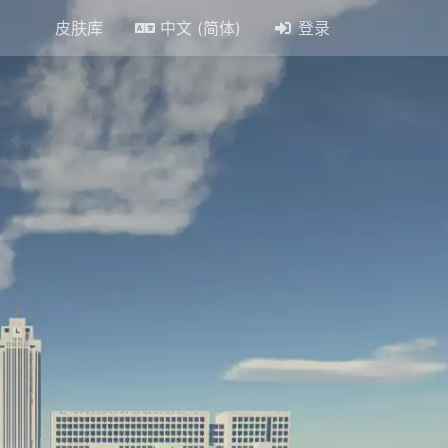
皮肤库
中文 (简体)
登录