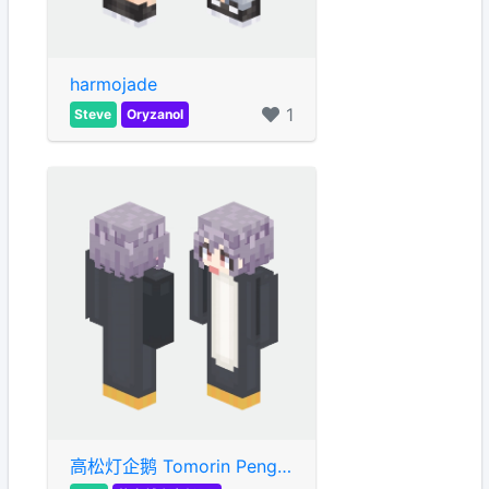
harmojade
1
Steve
Oryzanol
高松灯企鹅 Tomorin Penguin