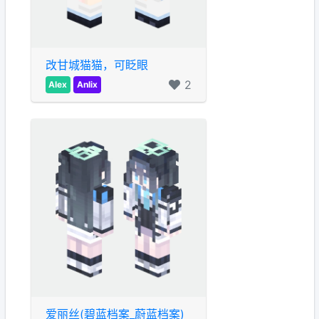
改甘城猫猫，可眨眼
2
Alex
Anlix
爱丽丝(碧蓝档案_蔚蓝档案)