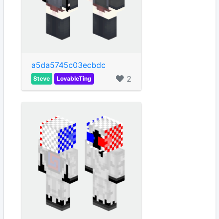
a5da5745c03ecbdc
2
Steve
LovableTing