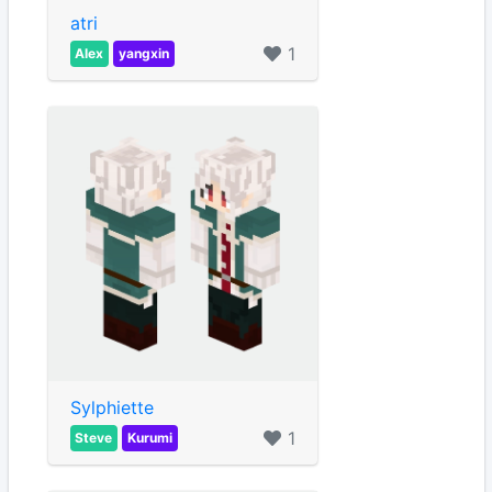
atri
1
Alex
yangxin
Sylphiette
1
Steve
Kurumi