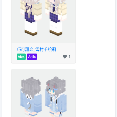
巧可甜恋_雪村千绘莉
1
Alex
Anlix