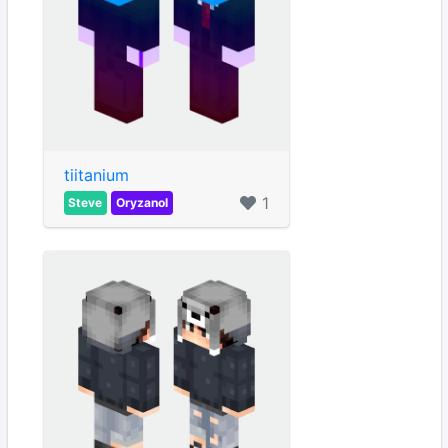
tiitanium
1
Steve
Oryzanol