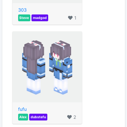
303
1
Steve
madgod
fufu
2
Alex
dubstefu